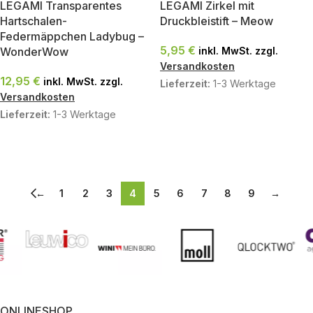
LEGAMI Transparentes
LEGAMI Zirkel mit
Hartschalen-
Druckbleistift – Meow
Federmäppchen Ladybug –
5,95
€
WonderWow
inkl. MwSt. zzgl.
Versandkosten
12,95
€
inkl. MwSt. zzgl.
Lieferzeit:
1-3 Werktage
Versandkosten
Lieferzeit:
1-3 Werktage
IN DEN WARENKORB
IN DEN WARENKORB
←
1
2
3
4
5
6
7
8
9
→
ONLINESHOP