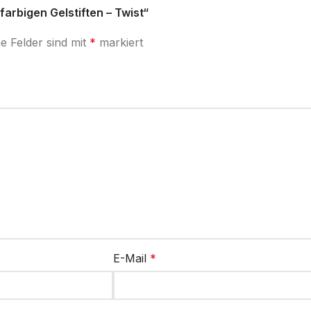
arbigen Gelstiften – Twist“
he Felder sind mit
*
markiert
E-Mail
*