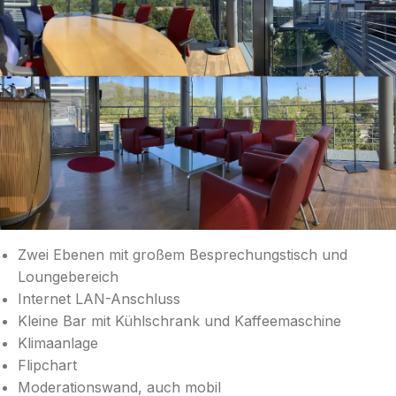
Zwei Ebenen mit großem Besprechungstisch und
Loungebereich
Internet LAN-Anschluss
Kleine Bar mit Kühlschrank und Kaffeemaschine
Klimaanlage
Flipchart
Moderationswand, auch mobil