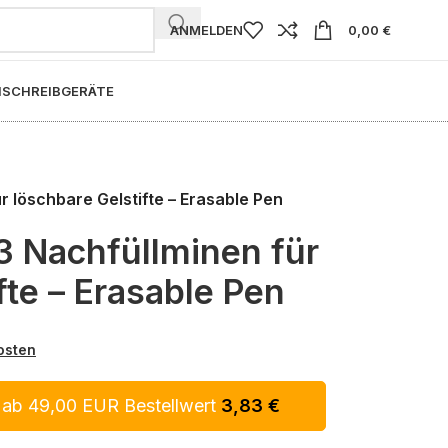
ANMELDEN
0,00
€
I
SCHREIBGERÄTE
r löschbare Gelstifte – Erasable Pen
3 Nachfüllminen für
fte – Erasable Pen
osten
 ab 49,00 EUR Bestellwert
3,83
€