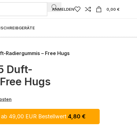
ANMELDEN
0,00
€
I
SCHREIBGERÄTE
uft-Radiergummis – Free Hugs
5 Duft-
 Free Hugs
osten
 ab 49,00 EUR Bestellwert
4,80
€