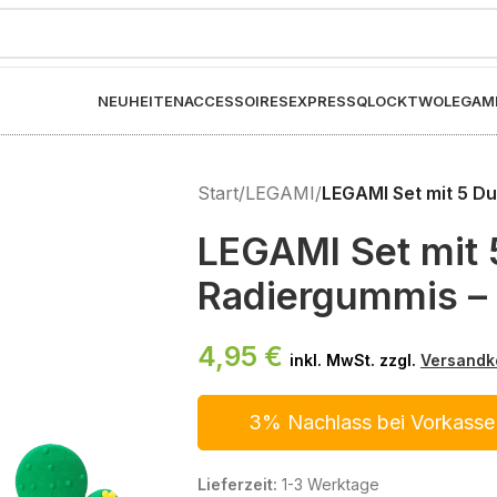
NEUHEITEN
ACCESSOIRES
EXPRESS
QLOCKTWO
LEGAM
Start
/
LEGAMI
/
LEGAMI Set mit 5 D
LEGAMI Set mit 
Radiergummis –
4,95
€
inkl. MwSt. zzgl.
Versandk
3% Nachlass bei Vorkasse
Lieferzeit:
1-3 Werktage