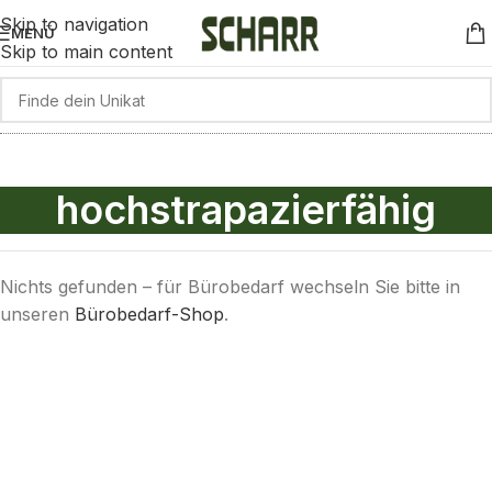
Skip to navigation
MENÜ
Skip to main content
hochstrapazierfähig
Nichts gefunden – für Bürobedarf wechseln Sie bitte in
unseren
Bürobedarf-Shop
.