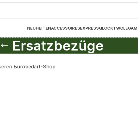
NEUHEITEN
ACCESSOIRES
EXPRESS
QLOCKTWO
LEGAM
Ersatzbezüge
nseren
Bürobedarf-Shop
.