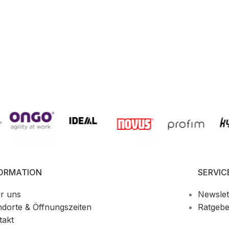
FORMATION
SERVIC
r uns
Newslet
ndorte & Öffnungszeiten
Ratgebe
takt