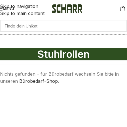
Skip to navigation
MENÜ
Skip to main content
Stuhlrollen
Nichts gefunden – für Bürobedarf wechseln Sie bitte in
unseren
Bürobedarf-Shop
.