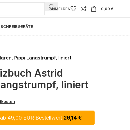
ANMELDEN
0,00
€
I
SCHREIBGERÄTE
ren, Pippi Langstrumpf, liniert
izbuch Astrid
Langstrumpf, liniert
dkosten
 ab 49,00 EUR Bestellwert
26,14
€