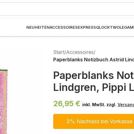
NEUHEITEN
ACCESSOIRES
EXPRESS
QLOCKTWO
LEGAM
Start
/
Accessoires
/
Paperblanks Notizbuch Astrid Lindg
Paperblanks Not
Lindgren, Pippi 
26,95
€
inkl. MwSt. zzgl.
Versan
3% Nachlass bei Vorkasse