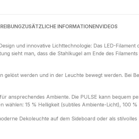
REIBUNG
ZUSÄTZLICHE INFORMATIONEN
VIDEOS
esign und innovative Lichttechnologie: Das LED-Filament 
tung sieht man, dass die Stahlkugel am Ende des Filament
n gelöst werden und in der Leuchte bewegt werden. Bei Be
h für ansprechendes Ambiente. Die PULSE kann bequem p
wählen: 15 % Helligkeit (subtiles Ambiente-Licht), 100 % H
 moderne Dekoleuchte auf dem Sideboard oder als stilvolles