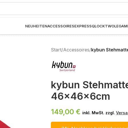
NEUHEITEN
ACCESSOIRES
EXPRESS
QLOCKTWO
LEGAM
Start
/
Accessoires
/
kybun Stehmat
kybun Stehmatt
46x46x6cm
149,00
€
inkl. MwSt. zzgl.
Versa