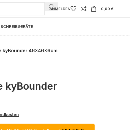
ANMELDEN
0,00
€
I
SCHREIBGERÄTE
te kyBounder 46x46x6cm
e kyBounder
ndkosten