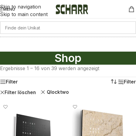
Skip to navigation
MENÜ
Skip to main content
Shop
Ergebnisse 1 – 16 von 39 werden angezeigt
Filter
Filter
Qlocktwo
Filter löschen