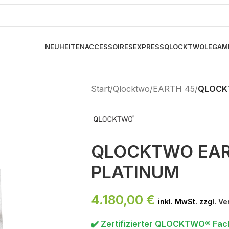
NEUHEITEN
ACCESSOIRES
EXPRESS
QLOCKTWO
LEGAM
Start
/
Qlocktwo
/
EARTH 45
/
QLOCKT
QLOCKTWO EAR
PLATINUM
4.180,00
€
inkl. MwSt. zzgl.
Ve
✔️ Zertifizierter QLOCKTWO® Fac