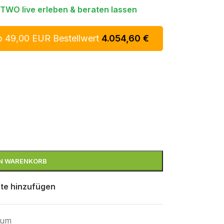
TWO live erleben & beraten lassen
b 49,00 EUR Bestellwert
4.054,60
€
EN WARENKORB
te hinzufügen
num