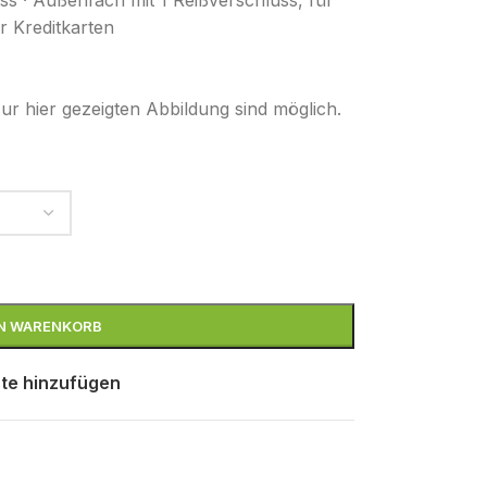
ss · Außenfach mit 1 Reißverschluss, für
r Kreditkarten
r hier gezeigten Abbildung sind möglich.
EN WARENKORB
te hinzufügen