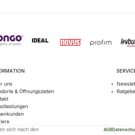
FORMATION
SERVIC
r uns
Newslet
ndorte & Öffnungszeiten
Ratgebe
takt
nstleistungen
menkunden
riere
ten sich nach den
AGB
Datenschu