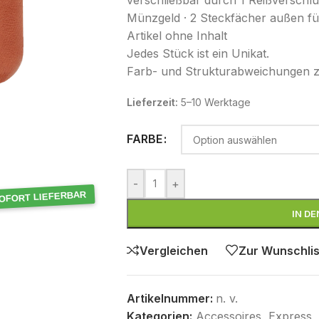
verschließbar durch 1 Reißverschlu
Münzgeld · 2 Steckfächer außen fü
Artikel ohne Inhalt
Jedes Stück ist ein Unikat.
Farb- und Strukturabweichungen zu
Lieferzeit:
5–10 Werktage
FARBE
-
+
OFORT LIEFERBAR
IN D
Vergleichen
Zur Wunschlis
Artikelnummer:
n. v.
Kategorien:
Accessoires
,
Express