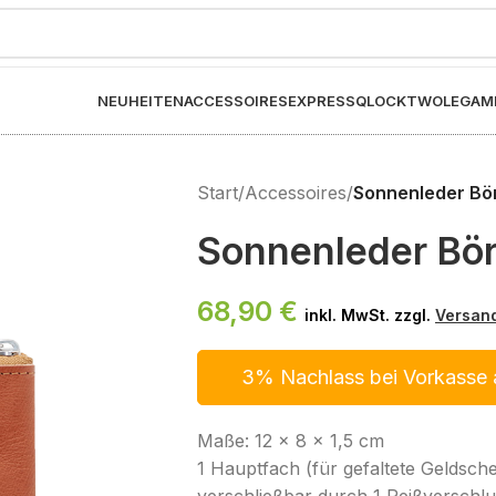
NEUHEITEN
ACCESSOIRES
EXPRESS
QLOCKTWO
LEGAM
Start
/
Accessoires
/
Sonnenleder Bö
Sonnenleder Bör
68,90
€
inkl. MwSt. zzgl.
Versan
3% Nachlass bei Vorkasse 
Maße: 12 x 8 x 1,5 cm
1 Hauptfach (für gefaltete Geldschei