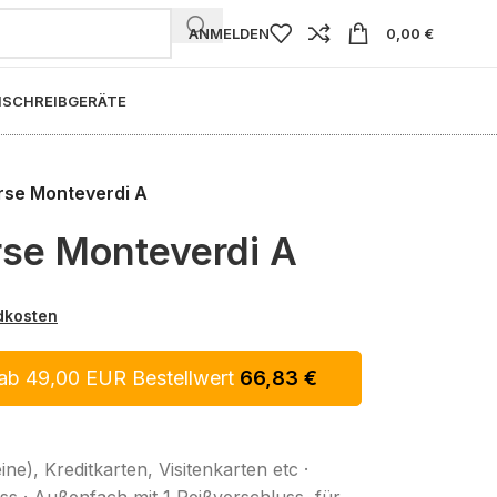
ANMELDEN
0,00
€
I
SCHREIBGERÄTE
rse Monteverdi A
se Monteverdi A
dkosten
ab 49,00 EUR Bestellwert
66,83
€
ne), Kreditkarten, Visitenkarten etc ·