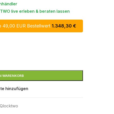
hhändler
TWO live erleben & beraten lassen
b 49,00 EUR Bestellwert
1.348,30
€
EN WARENKORB
te hinzufügen
Qlocktwo