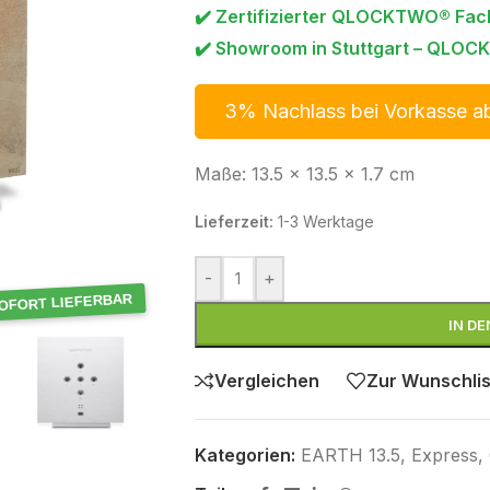
✔️ Zertifizierter QLOCKTWO® Fac
✔️ Showroom in Stuttgart – QLOCK
3% Nachlass bei Vorkasse a
Maße: 13.5 x 13.5 x 1.7 cm
Lieferzeit:
1-3 Werktage
-
+
OFORT LIEFERBAR
IN D
Vergleichen
Zur Wunschlis
Kategorien:
EARTH 13.5
,
Express
,