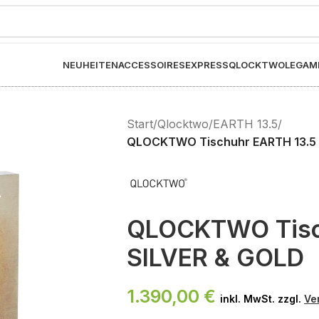
NEUHEITEN
ACCESSOIRES
EXPRESS
QLOCKTWO
LEGAM
Start
/
Qlocktwo
/
EARTH 13.5
/
QLOCKTWO Tischuhr EARTH 13.5 
QLOCKTWO Tisc
SILVER & GOLD
1.390,00
€
inkl. MwSt. zzgl.
Ve