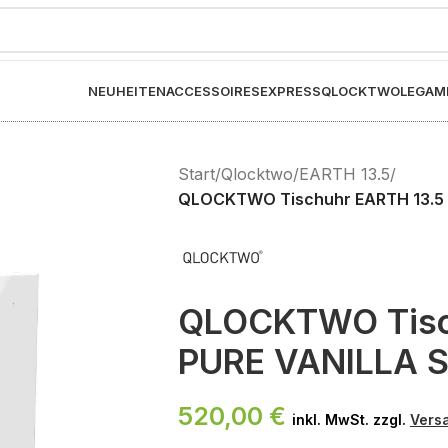
NEUHEITEN
ACCESSOIRES
EXPRESS
QLOCKTWO
LEGAM
Start
/
Qlocktwo
/
EARTH 13.5
/
QLOCKTWO Tischuhr EARTH 13.5
QLOCKTWO Tisc
PURE VANILLA 
520,00
€
inkl. MwSt. zzgl.
Vers