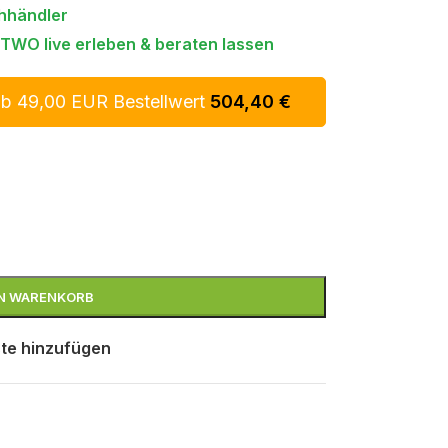
hhändler
TWO live erleben & beraten lassen
ab 49,00 EUR Bestellwert
504,40
€
EN WARENKORB
te hinzufügen