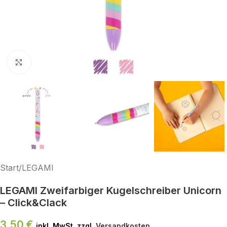
Klick zum Vergrößern
Start
/
LEGAMI
LEGAMI Zweifarbiger Kugelschreiber Unicorn
– Click&Clack
3,50
€
inkl. MwSt. zzgl.
Versandkosten