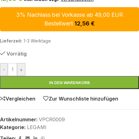
3% Nachlass bei Vorkasse ab 49,00 EUR
Bestellwert
12,56
€
Lieferzeit:
1-3 Werktage
Vorrätig
-
+
IN DEN WARENKORB
Vergleichen
Zur Wunschliste hinzufügen
Artikelnummer:
VPCR0009
Kategorie:
LEGAMI
Teilen: