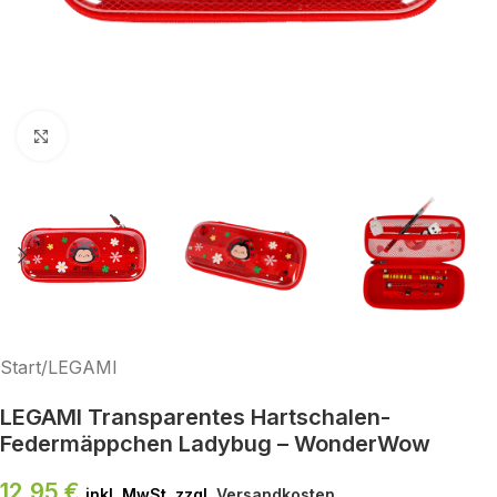
Klick zum Vergrößern
Start
/
LEGAMI
LEGAMI Transparentes Hartschalen-
Federmäppchen Ladybug – WonderWow
12,95
€
inkl. MwSt. zzgl.
Versandkosten