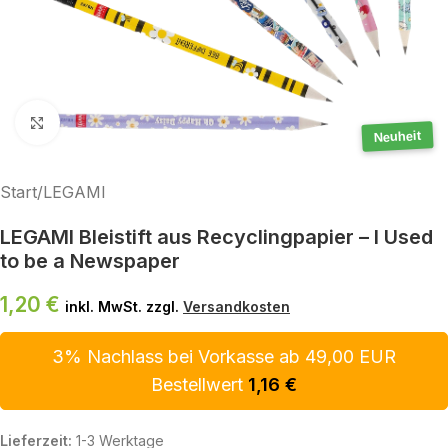
Klick zum Vergrößern
Neuheit
Start
/
LEGAMI
LEGAMI Bleistift aus Recyclingpapier – I Used
to be a Newspaper
1,20
€
inkl. MwSt. zzgl.
Versandkosten
3% Nachlass bei Vorkasse ab 49,00 EUR
Bestellwert
1,16
€
Lieferzeit:
1-3 Werktage