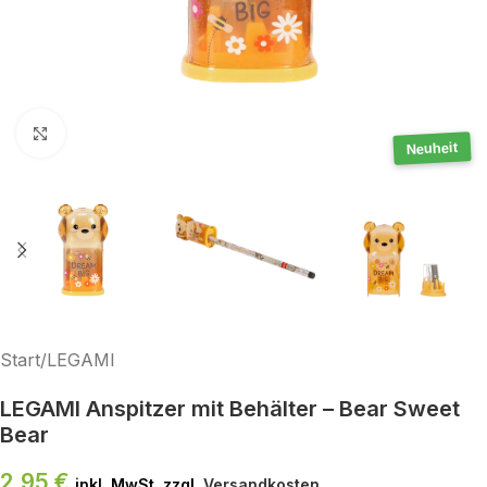
Klick zum Vergrößern
Neuheit
Start
/
LEGAMI
LEGAMI Anspitzer mit Behälter – Bear Sweet
Bear
2,95
€
inkl. MwSt. zzgl.
Versandkosten