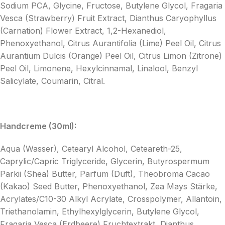
Sodium PCA, Glycine, Fructose, Butylene Glycol, Fragaria
Vesca (Strawberry) Fruit Extract, Dianthus Caryophyllus
(Carnation) Flower Extract, 1,2-Hexanediol,
Phenoxyethanol, Citrus Aurantifolia (Lime) Peel Oil, Citrus
Aurantium Dulcis (Orange) Peel Oil, Citrus Limon (Zitrone)
Peel Oil, Limonene, Hexylcinnamal, Linalool, Benzyl
Salicylate, Coumarin, Citral.
Handcreme (30ml):
Aqua (Wasser), Cetearyl Alcohol, Ceteareth-25,
Caprylic/Capric Triglyceride, Glycerin, Butyrospermum
Parkii (Shea) Butter, Parfum (Duft), Theobroma Cacao
(Kakao) Seed Butter, Phenoxyethanol, Zea Mays Stärke,
Acrylates/C10-30 Alkyl Acrylate, Crosspolymer, Allantoin,
Triethanolamin, Ethylhexylglycerin, Butylene Glycol,
Fragaria Vesca (Erdbeere) Fruchtextrakt, Dianthus