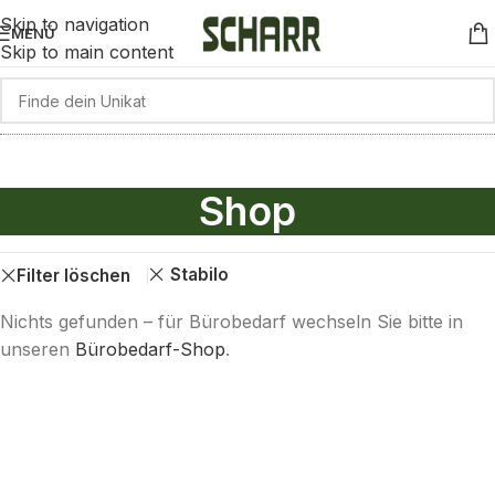
Skip to navigation
MENÜ
Skip to main content
Shop
Stabilo
Filter löschen
Nichts gefunden – für Bürobedarf wechseln Sie bitte in
unseren
Bürobedarf-Shop
.