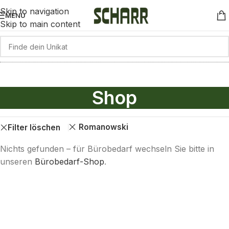
Skip to navigation
MENÜ
Skip to main content
Shop
Romanowski
Filter löschen
Nichts gefunden – für Bürobedarf wechseln Sie bitte in
unseren
Bürobedarf-Shop
.