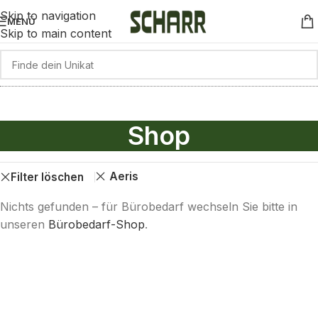
Skip to navigation
MENÜ
Skip to main content
Shop
Aeris
Filter löschen
Nichts gefunden – für Bürobedarf wechseln Sie bitte in
unseren
Bürobedarf-Shop
.